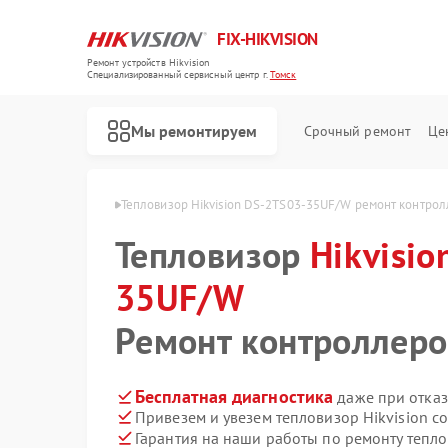
FIX-HIKVISION
Ремонт устройств Hikvision
Специализированный cервисный центр г.
Томск
Мы ремонтируем
Срочный ремонт
Це
S03-35UF/W в Томске
Тепловизор Hikvision DS-2TS03-35UF/W ремонт контро
Тепловизор
Hikvisio
35UF/W
Ремонт видеорегистраторов Hikvision
Ремонт видеодомофонов Hikvision
Ремонт коммутаторов Hikvision
Ремонт контроллеро
Бесплатная диагностика
даже при отказ
Привезем и увезем тепловизор Hikvision с
Гарантия на наши работы по ремонту тепло