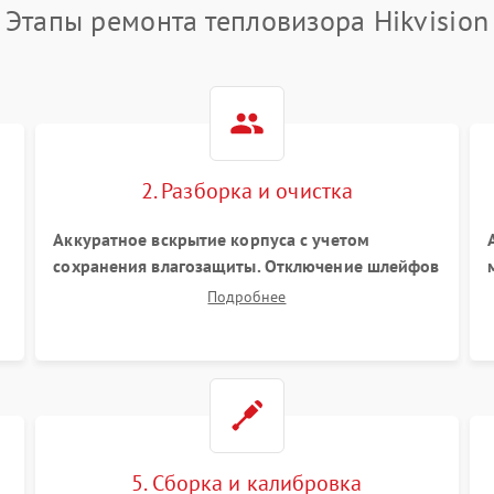
Этапы ремонта тепловизора Hikvision
2. Разборка и очистка
Аккуратное вскрытие корпуса с учетом
сохранения влагозащиты. Отключение шлейфов
питания и дисплея. Очистка внутренних плат от
Подробнее
а
окислов и пыли. Бережная обработка
германиевого объектива
специализированными растворами.
5. Сборка и калибровка