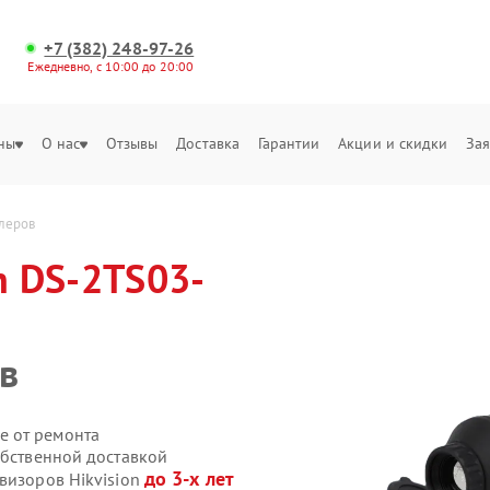
+7 (382) 248-97-26
Ежедневно, с 10:00 до 20:00
ны
О нас
Отзывы
Доставка
Гарантии
Акции и скидки
Зая
ллеров
n DS-2TS03-
в
е от ремонта
обственной доставкой
до 3-х лет
визоров Hikvision