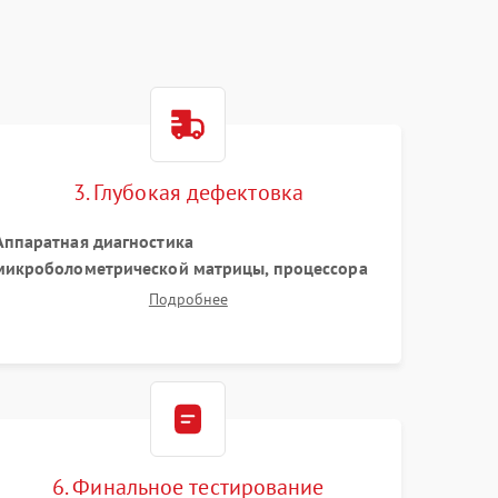
3. Глубокая дефектовка
Аппаратная диагностика
микроболометрической матрицы, процессора
обработки изображений и цепей питания.
Подробнее
Проверка целостности шлейфов, модуля памяти
и интерфейсов связи. Выявление сгоревших
SMD-компонентов на плате.
6. Финальное тестирование