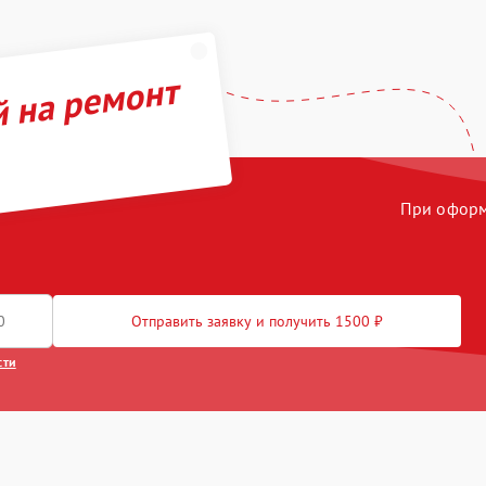
й на ремонт
При оформл
Отправить заявку и получить 1500 ₽
сти