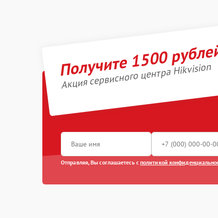
Получите 1500 рубле
Акция сервисного центра Hikvision
Отправляя, Вы соглашаетесь с
политикой конфиденциально