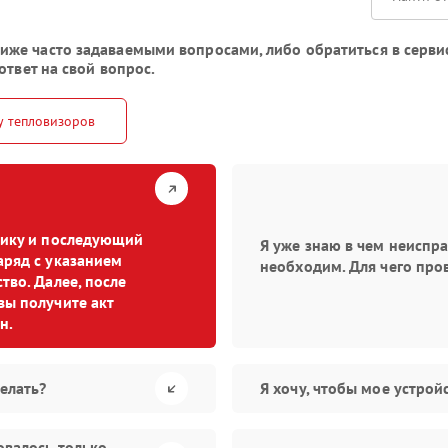
же часто задаваемыми вопросами, либо обратиться в сервис
ответ на свой вопрос.
у тепловизоров
стику и последующий
Я уже знаю в чем неиспр
аряд с указанием
необходим. Для чего про
тво. Далее, после
вы получите акт
н.
елать?
Я хочу, чтобы мое устро
овалось только