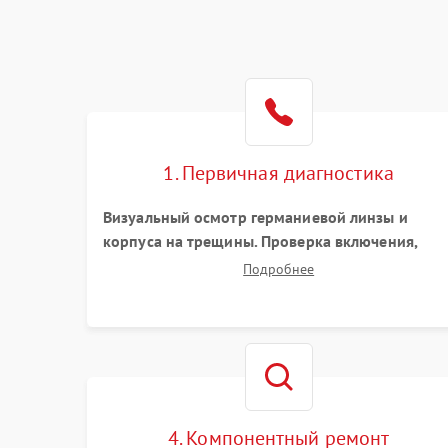
1. Первичная диагностика
Визуальный осмотр германиевой линзы и
корпуса на трещины. Проверка включения,
реакции кнопок и разъемов зарядки. Оценка
Подробнее
вывода тепловой сигнатуры на экран, проверк
базовых функций и считывание системных
ошибок.
4. Компонентный ремонт